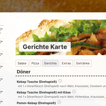
€*
d
€*
Gerichte Karte
€*
Salate
Pizza
Gerichte
Extras
Getränke
€*
Döner
€*
Kebap Tasche (Drehspieß)
i
mit 1 x Dönerfleisch (Drehspieß) nach Wahl, Krautsalat, Zwiebeln 
€*
Kebap Tasche (Drehspieß) mit Käse
i
mit 1 x Dönerfleisch (Drehspieß) nach Wahl, Hirtenkäse, Krautsala
€*
Pomm-Kebap (Drehspieß)
i