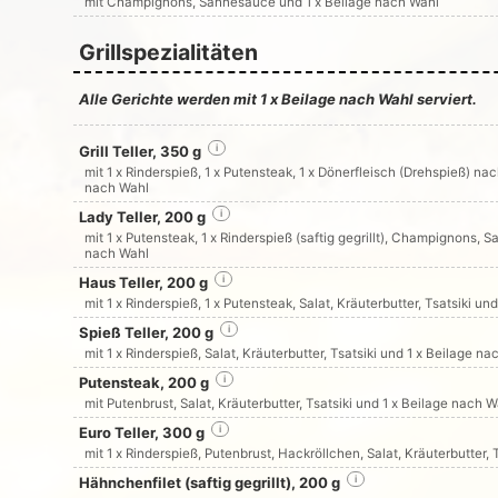
mit Champignons, Sahnesauce und 1 x Beilage nach Wahl
Grillspezialitäten
Alle Gerichte werden mit 1 x Beilage nach Wahl serviert.
Grill Teller, 350 g
i
mit 1 x Rinderspieß, 1 x Putensteak, 1 x Dönerfleisch (Drehspieß) nac
nach Wahl
Lady Teller, 200 g
i
mit 1 x Putensteak, 1 x Rinderspieß (saftig gegrillt), Champignons, Sa
nach Wahl
Haus Teller, 200 g
i
mit 1 x Rinderspieß, 1 x Putensteak, Salat, Kräuterbutter, Tsatsiki u
Spieß Teller, 200 g
i
mit 1 x Rinderspieß, Salat, Kräuterbutter, Tsatsiki und 1 x Beilage n
Putensteak, 200 g
i
mit Putenbrust, Salat, Kräuterbutter, Tsatsiki und 1 x Beilage nach W
Euro Teller, 300 g
i
mit 1 x Rinderspieß, Putenbrust, Hackröllchen, Salat, Kräuterbutter,
Hähnchenfilet (saftig gegrillt), 200 g
i