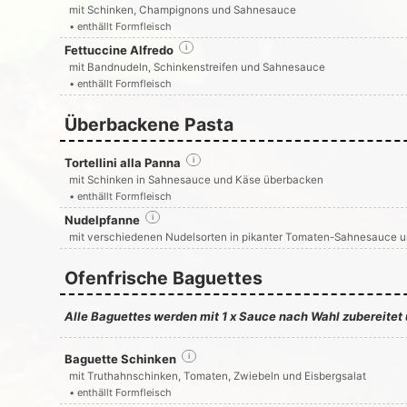
mit Schinken, Champignons und Sahnesauce
• enthällt Formfleisch
Fettuccine Alfredo
i
mit Bandnudeln, Schinkenstreifen und Sahnesauce
• enthällt Formfleisch
Überbackene Pasta
Tortellini alla Panna
i
mit Schinken in Sahnesauce und Käse überbacken
• enthällt Formfleisch
Nudelpfanne
i
mit verschiedenen Nudelsorten in pikanter Tomaten-Sahnesauce 
Ofenfrische Baguettes
Alle Baguettes werden mit 1 x Sauce nach Wahl zubereitet
Baguette Schinken
i
mit Truthahnschinken, Tomaten, Zwiebeln und Eisbergsalat
• enthällt Formfleisch