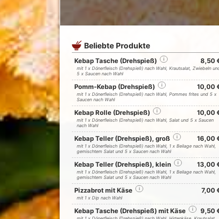
Beliebte Produkte
Kebap Tasche (Drehspieß)
i
8,50 
mit 1 x Dönerfleisch (Drehspieß) nach Wahl, Krautsalat, Zwiebeln un
5 x Saucen nach Wahl
Pomm-Kebap (Drehspieß)
i
10,00 
mit 1 x Dönerfleisch (Drehspieß) nach Wahl, Pommes frites und 5 x
Saucen nach Wahl
Kebap Rolle (Drehspieß)
i
10,00 
mit 1 x Dönerfleisch (Drehspieß) nach Wahl, Salat und 5 x Saucen
nach Wahl
Kebap Teller (Drehspieß), groß
i
16,00 
mit 1 x Dönerfleisch (Drehspieß) nach Wahl, 1 x Beilage nach Wahl,
gemischtem Salat und 5 x Saucen nach Wahl
Kebap Teller (Drehspieß), klein
i
13,00 
mit 1 x Dönerfleisch (Drehspieß) nach Wahl, 1 x Beilage nach Wahl,
gemischtem Salat und 5 x Saucen nach Wahl
Pizzabrot mit Käse
i
7,00 
mit 1 x Dip nach Wahl
Kebap Tasche (Drehspieß) mit Käse
i
9,50 
mit 1 x Dönerfleisch (Drehspieß) nach Wahl, Hirtenkäse, Krautsalat,