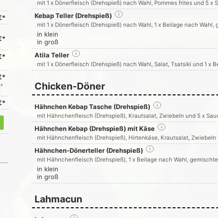
mit 1 x Dönerfleisch (Drehspieß) nach Wahl, Pommes frites und 5 x
Kebap Teller (Drehspieß)
i
€*
mit 1 x Dönerfleisch (Drehspieß) nach Wahl, 1 x Beilage nach Wahl
in klein
€*
in groß
Atila Teller
i
€*
mit 1 x Dönerfleisch (Drehspieß) nach Wahl, Salat, Tsatsiki und 1 x 
€*
Chicken-Döner
 x
€*
Hähnchen Kebap Tasche (Drehspieß)
i
mit Hähnchenfleisch (Drehspieß), Krautsalat, Zwiebeln und 5 x Sa
Hähnchen Kebap (Drehspieß) mit Käse
i
mit Hähnchenfleisch (Drehspieß), Hirtenkäse, Krautsalat, Zwiebel
Hähnchen-Dönerteller (Drehspieß)
i
mit Hähnchenfleisch (Drehspieß), 1 x Beilage nach Wahl, gemischte
in klein
in groß
Lahmacun