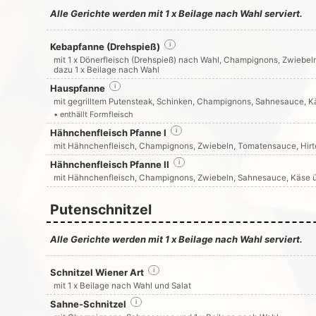
Alle Gerichte werden mit 1 x Beilage nach Wahl serviert.
Kebapfanne (Drehspieß)
i
mit 1 x Dönerfleisch (Drehspieß) nach Wahl, Champignons, Zwiebe
dazu 1 x Beilage nach Wahl
Hauspfanne
i
mit gegrilltem Putensteak, Schinken, Champignons, Sahnesauce, K
• enthällt Formfleisch
Hähnchenfleisch Pfanne I
i
mit Hähnchenfleisch, Champignons, Zwiebeln, Tomatensauce, Hirt
Hähnchenfleisch Pfanne II
i
mit Hähnchenfleisch, Champignons, Zwiebeln, Sahnesauce, Käse ü
Putenschnitzel
Alle Gerichte werden mit 1 x Beilage nach Wahl serviert.
Schnitzel Wiener Art
i
mit 1 x Beilage nach Wahl und Salat
Sahne-Schnitzel
i