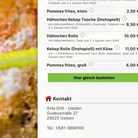
Zwiebeln und 5 x Saucen nach Wahl
Pommes frites, klein
i
2,50 
Hähnchen Kebap Tasche (Drehspieß)
i
8,50 
mit Hähnchenfleisch (Drehspieß), Krautsalat, Zwiebeln und
5 x Saucen nach Wahl
Hähnchen Rolle
i
10,00 
mit Hähnchenfleisch, Salat und 5 x Saucen nach Wahl
Kebap Rolle (Drehspieß) mit Käse
i
11,00 
mit 1 x Dönerfleisch (Drehspieß) nach Wahl, Hirtenkäse, Salat und 5
Saucen nach Wahl
Pommes frites, groß
i
4,00 
Hier gleich bestellen
Kontakt
Atila Grill - Uelzen
Gudesstraße 27
29525 Uelzen
Tel.: 0581-3894100