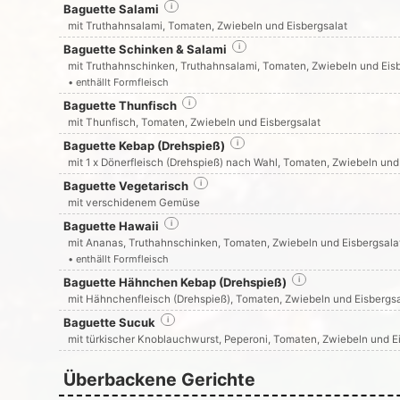
Baguette Salami
i
mit Truthahnsalami, Tomaten, Zwiebeln und Eisbergsalat
Baguette Schinken & Salami
i
mit Truthahnschinken, Truthahnsalami, Tomaten, Zwiebeln und Eis
• enthällt Formfleisch
Baguette Thunfisch
i
mit Thunfisch, Tomaten, Zwiebeln und Eisbergsalat
Baguette Kebap (Drehspieß)
i
mit 1 x Dönerfleisch (Drehspieß) nach Wahl, Tomaten, Zwiebeln und
Baguette Vegetarisch
i
mit verschidenem Gemüse
Baguette Hawaii
i
mit Ananas, Truthahnschinken, Tomaten, Zwiebeln und Eisbergsala
• enthällt Formfleisch
Baguette Hähnchen Kebap (Drehspieß)
i
mit Hähnchenfleisch (Drehspieß), Tomaten, Zwiebeln und Eisbergsa
Baguette Sucuk
i
mit türkischer Knoblauchwurst, Peperoni, Tomaten, Zwiebeln und E
Überbackene Gerichte